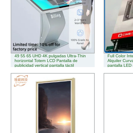
49 55 65 UHD 4K pulgadas Ultra-Thin
Full Color Inte
horizontal Totem LCD Pantalla de
Alquiler Curva
publicidad vertical pantalla táctil
pantalla LED
interactiva TV Digital Signage 42 Precio
póster SMD c
de kiosco de pulgadas
P3,91 buen p