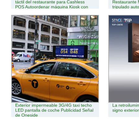
táctil del restaurante para Cashless
Restaurante 
POS Autoordenar máquina Kiosk con
tripulado aut
escáner de códigos QR y. Impresora
autoservicio 
térmica
pago por ped
Exterior impermeable 3G/4G taxi techo
La retroilumi
LED pantalla de coche Publicidad Señal
signo exterior
de Oneside