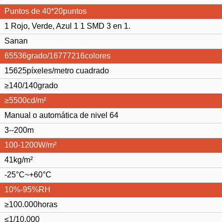
Puntos de 40*
20
puntos
1 Rojo, Verde, Azul 1 1 SMD 3 en 1.
Sanan
65536grado/16777216colores
15625
píxeles/metro cuadrado
≥140/140grado
≥
5500
cd/m²
Manual o automática de nivel 64
3--200
m
100-1200
W/m²
41
kg/m²
-25°C~+60°C
10%-95%RH
≥100.000horas
≤1/10.000