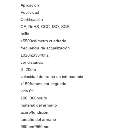
Aplicación
Publicidad
Certificación
CE, RoHS, CCC, ISO, SGS
brillo
≥5500cd/metro cuadrado
frecuencia de actualización
1920hz/3840hz
ver distancia
3--200m
velocidad de trama de intercambio
>150frames por segundo
vida útil
100, 000hours
material del armario
acero/fundición
tamaño del armario
960mm*960mm