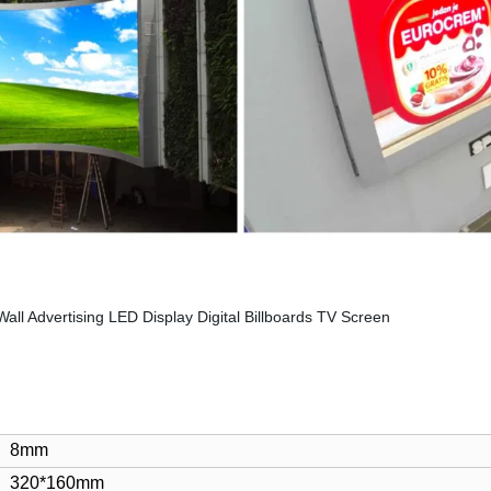
8
mm
320*160mm