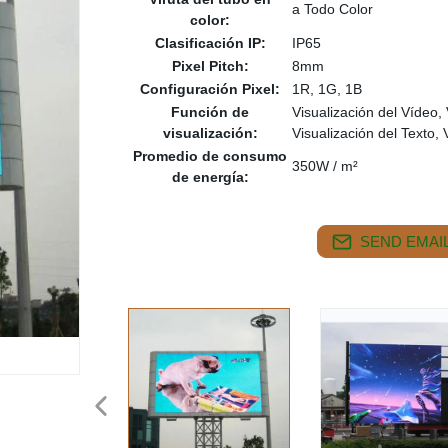
a Todo Color
color:
Clasificación IP:
IP65
Pixel Pitch:
8mm
Configuración Pixel:
1R, 1G, 1B
Función de
Visualización del Vídeo,
visualización:
Visualización del Texto,
Promedio de consumo
350W / m²
de energía:
SEND EMAIL