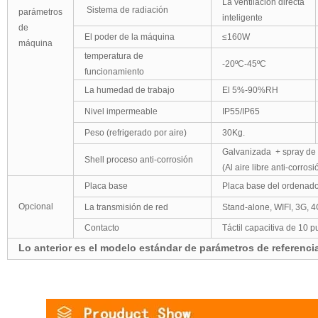
La ventilación directa
Sistema de radiación
parámetros
inteligente
de
El poder de la máquina
≤
160W
máquina
temperatura de
-20ºC-45ºC
funcionamiento
La humedad de trabajo
El 5%-90%RH
Nivel impermeable
IP55/IP65
Peso (
refrigerado por aire)
30Kg.
Galvanizada
+ spray de l
Shell proceso anti-corrosión
(Al aire libre anti-corro
Placa base
Placa base del ordenado
Opcional
La
transmisión de red
Stand-alone, WIFI, 3G, 
Contacto
Táctil capacitiva de 10 p
Lo anterior es el modelo estándar de parámetros de referenci