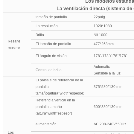
Los modelos estándar
La ventilación directa (sistema de 
tamaño de pantalla
22
pulg.
La resolución
1920
*
1080
Brillo
Nit 1000
Resalte
El tamaño de pantalla
477
*
268mm
mostrar
El ángulo de visión
178°/178°
/178°/178°.
Automatic
Control de brillo
Sensible a la luz
El paisaje de referencia de la
pantalla
375
*
580
*
130
mm
tamaño(altura*width*espesor)
Referencia vertical en la
pantalla tamaño
600
*
380
*
130
mm
(altura*width*espesor)
alimentación
AC 208-240V/
50Hz
Los