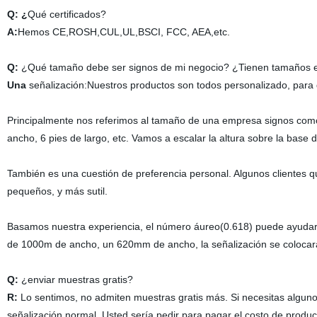
Q: ¿
Qué certificados?
A:
Hemos CE,ROSH,CUL,UL,BSCI, FCC, AEA,etc.
Q:
¿Qué tamaño debe ser signos de mi negocio? ¿Tienen tamaños 
Una
señalización:Nuestros productos son todos personalizado, par
Principalmente nos referimos al tamaño de una empresa signos como
ancho, 6 pies de largo, etc. Vamos a escalar la altura sobre la base
También es una cuestión de preferencia personal. Algunos clientes 
pequeños, y más sutil.
Basamos nuestra experiencia, el número áureo(0.618) puede ayudar a
de 1000m de ancho, un 620mm de ancho, la señalización se colocarán 
Q:
¿enviar muestras gratis?
R:
Lo sentimos, no admiten muestras gratis más. Si necesitas algun
señalización normal. Usted sería pedir para pagar el costo de produc