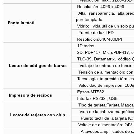
Resolución máx.: 1280×1024
Resolución: 4096 x 4096
Alta Transparencia, alta prec
puretemplado
Pantalla táctil
Vidrio; vida útil de un solo 
Fuente de luz:LED
Resolución:640*480DPI
1D:todos
2D: PDF417, MicroPDF417, c
TLC-39, Datamatrix, código 
Lector de códigos de barras
Voltaje de entrada de funcio
Tensión de alimentación: cons
Tecnología: impresión térmica
Velocidad de impresión: 180
Epson-MT532
Impresora de recibos
Interfaz:RS232 , USB
Tipo de tarjeta:Tarjeta Magcar
Vida de la cabeza magnética
Lector de tarjetas con chip
Puerto táctil de la tarjeta IC
Voltaje de alimentación: 24V
Altavoces amplificados de ca