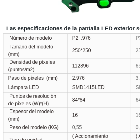
Las especificaciones de la pantalla LED exterior s
Número de modelo
P2
.976
P
Tamaño del modelo
250*250
2
(mm)
Densidad de píxeles
112896
6
(puntos/m2)
Paso de píxeles
(mm)
2,976
3
Lámpara LED
SMD1415LED
S
Puntos de resolución
84*84
6
de píxeles (W)*(H)
Espesor del modelo
16
1
(mm)
Peso del modelo (KG)
0,55
0
(
Accionamiento
(
Tipo de unidad