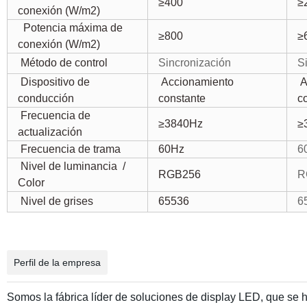
≥400
≥
conexión (W/m2)
Potencia máxima de
≥800
≥
conexión (W/m2)
Método de control
Sincronización
S
Dispositivo de
Accionamiento
A
conducción
constante
c
Frecuencia de
≥3840Hz
≥
actualización
Frecuencia de trama
60Hz
6
Nivel de luminancia
/
RGB256
R
Color
Nivel de grises
65536
6
Perfil de la empresa
Somos la fábrica líder de soluciones de display LED, que se h