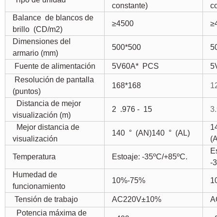
constante)
c
Balance
de blancos de
≥4500
≥
brillo
(CD/m2)
Dimensiones del
500*500
5
armario (mm)
Fuente de alimentación
5V60A*
PCS
5
Resolución de pantalla
168*168
1
(puntos)
Distancia de mejor
2
.976 -
15
3
visualización (m)
Mejor distancia de
1
140
°
(AN)140
°
(AL)
visualización
(
E
Temperatura
Estoaje: -35ºC/+85ºC.
-
Humedad de
10%-75%
1
funcionamiento
Tensión de trabajo
AC220V±10%
A
Potencia máxima de