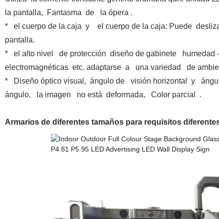
la pantalla, Fantasma
de
la ópera .
*
el cuerpo de la caja
y
el cuerpo de la caja: Puede
desliz
pantalla.
*
el alto nivel
de protección
diseño de gabinete
humedad -a
electromagnéticas
etc. adaptarse
a
una variedad
de ambien
*
Diseño óptico visual,
ángulo de
visión horizontal
y
ángu
ángulo,
la imagen
no está
deformada,
Color parcial
.
Armarios de diferentes tamaños para requisitos diferente