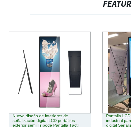
FEATU
Pantalla LCD Android HD independiente
55pulgadas Q
industrial pantalla LED de publicidad
libre con pant
digital Señalización
cámara, escán
la máquina P