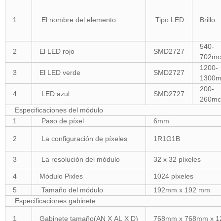
1
El nombre del elemento
Tipo LED
Brillo
540-
2
El LED rojo
SMD2727
702mc
1200-
3
El LED verde
SMD2727
1300m
200-
4
LED azul
SMD2727
260mc
Especificaciones del módulo
1
Paso de píxel
6mm
2
La configuración de píxeles
1R1G1B
3
La resolución del módulo
32 x 32 píxeles
4
Módulo Pixles
1024 píxeles
5
Tamaño del módulo
192mm x 192 mm
Especificaciones gabinete
1
Gabinete tamaño(AN X AL X D)
768mm x 768mm x 