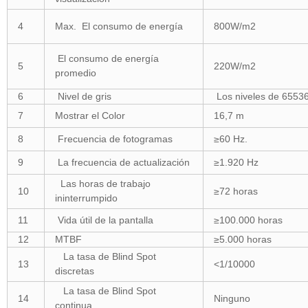
4
Max. El consumo de energía
800W/m2
El consumo de energía
5
220W/m2
promedio
6
Nivel de gris
Los niveles de 65536
7
Mostrar el Color
16,7 m
8
Frecuencia de fotogramas
≥60 Hz.
9
La frecuencia de actualización
≥1.920 Hz
Las horas de trabajo
10
≥72 horas
ininterrumpido
11
Vida útil de la pantalla
≥100.000 horas
12
MTBF
≥5.000 horas
La tasa de Blind Spot
13
<1/10000
discretas
La tasa de Blind Spot
14
Ninguno
continua