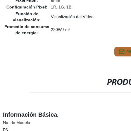
Pixel Pitch:
6mm
Configuración Pixel:
1R, 1G, 1B
Función de
Visualización del Vídeo
visualización:
Promedio de consumo
220W / m²
de energía:
S
PRODU
Información Básica.
No. de Modelo.
P6