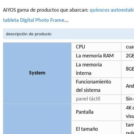
AIYOS gama de productos que abarcan:
quioscos autoestable
tableta Digital Photo Frame
...
descripción de producto
CPU
cua
La memoria RAM
2G
La memoria
8G
System
interna
Funcionamiento
And
del sistema
panel táctil
Sin
4K 
Pantalla
vis
tam
El tamaño
pul