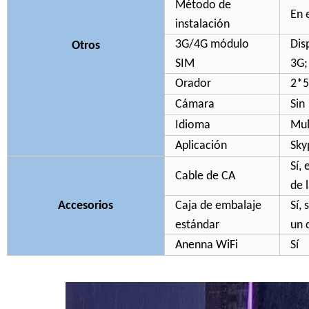
Método de
En 
instalación
3G/4G módulo
Dis
Otros
SIM
3G;
Orador
2*
Cámara
Sin
Idioma
Mul
Aplicación
Sky
Sí,
Cable de CA
de 
Accesorios
Caja de embalaje
Sí,
estándar
un 
Anenna WiFi
Sí