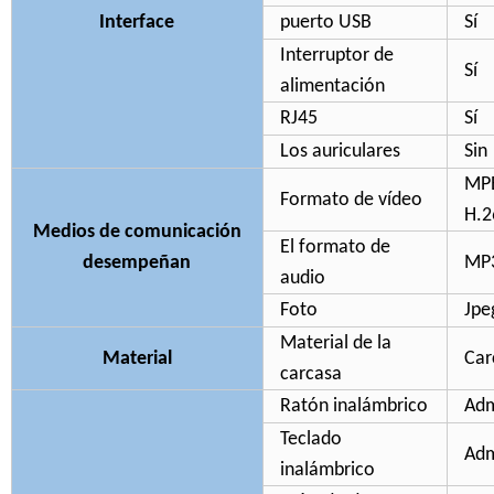
Interface
puerto USB
Sí
Interruptor de
Sí
alimentación
RJ45
Sí
Los auriculares
Sin
MPE
Formato de vídeo
H.2
Medios de comunicación
El formato de
desempeñan
MP
audio
Foto
Jpe
Material de la
Material
Car
carcasa
Ratón inalámbrico
Adm
Teclado
Adm
inalámbrico